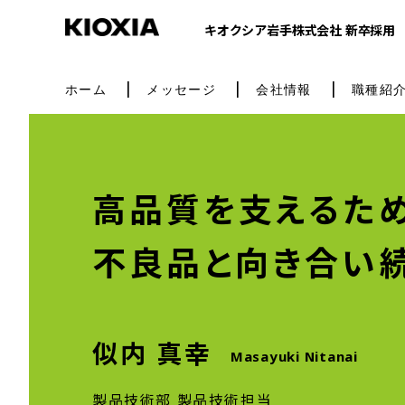
キオクシア岩手株式会社 新卒採用
ホーム
メッセージ
会社情報
職種紹
高品質を支えるため
不良品と向き合い続
似内 真幸
Masayuki Nitanai
製品技術部 製品技術担当